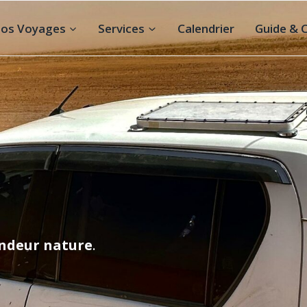
os Voyages
Services
Calendrier
Guide & 
ndeur nature
.