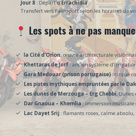
Jour 8
: Départ d’
Errachidia
Transfert vers l’aéroport selon les horaires de vo
Les spots à ne pas manque
la Cité d’Orion
, œuvre architecturale visionna
Khettaras de Jorf
: ancien système d’irrigation
Gara Medouar (prison portugaise)
: cirque r
Les pistes mythiques empruntées par le Da
Les dunes de Merzouga – Erg Chebbi
, Dunes
Dar Gnaoua – Khemlia
: immersion musicale d
Lac Dayet Srij
: flamants roses, calme absolu, 