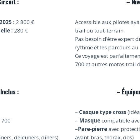
ircuit :
–
Niv
2025 :
2 800 €
Accessible aux pilotes ay
lle :
280 €
trail ou tout-terrain.
Pas besoin d’être expert d
rythme et les parcours au
Ce voyage est parfaiteme
700 et autres motos trail
Inclus :
–
Équipe
–
Casque type cross
(idéa
 700
–
Masque
compatible avec
–
Pare-pierre
avec protecti
ners, déjeuners, dîners)
avant-bras, thorax, dos)