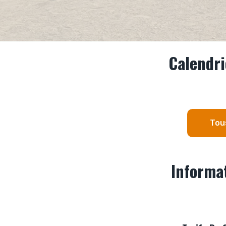
Calendri
Tou
Informat