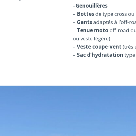
–
Genouillères
–
Bottes
de type cross ou
–
Gants
adaptés à l’off-ro
–
Tenue moto
off-road ou
ou veste légère)
–
Veste coupe-vent
(très 
–
Sac d’hydratation
type