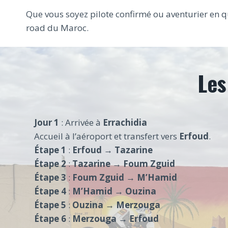
Que vous soyez pilote confirmé ou aventurier en q
road du Maroc.
Les
Jour 1
: Arrivée à
Errachidia
Accueil à l’aéroport et transfert vers
Erfoud
.
Étape 1
:
Erfoud → Tazarine
Étape 2
:
Tazarine → Foum Zguid
Étape 3
:
Foum Zguid → M’Hamid
Étape 4
:
M’Hamid → Ouzina
Étape 5
:
Ouzina → Merzouga
Étape 6
:
Merzouga → Erfoud