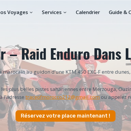
os Voyages
Services
Calendrier
Guide & 
r – Raid Enduro Dans 
a marocain au guidon d’une KTM 450 EXC-F entre dunes, 
 les plus belles pistes sahariennes entre Merzouga, Ouz
à l’adresse
traceofmorocco212@gmail.com
ou appelez n
Réservez votre place maintenant !