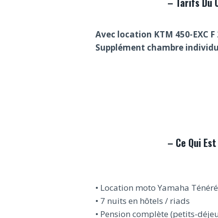
–
Tarifs Du C
Avec
location KTM 450-EXC F 
Supplément chambre individue
–
Ce Qui Est 
• Location moto Yamaha Ténéré
• 7 nuits en hôtels / riads
• Pension complète (petits-déjeu