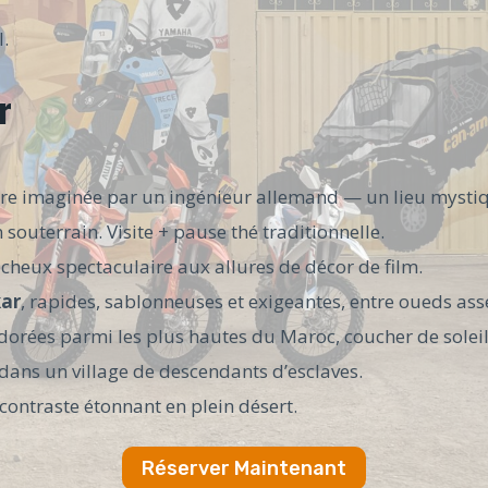
l.
r
ire imaginée par un ingénieur allemand — un lieu mystique
 souterrain. Visite + pause thé traditionnelle.
ocheux spectaculaire aux allures de décor de film.
kar
, rapides, sablonneuses et exigeantes, entre oueds as
 dorées parmi les plus hautes du Maroc, coucher de solei
ans un village de descendants d’esclaves.
contraste étonnant en plein désert.
Réserver Maintenant