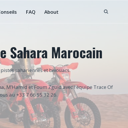
Conseils
FAQ
About
Le Sahara Marocain
pistes sahariennes et bivouacs.
ina, M’Hamid et Foum Zguid avec l’équipe Trace Of
ous au +33 7 66 55 32 26.