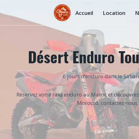
Aller
au
Accueil
Location
N
contenu
Désert Enduro Tou
6 jours d’enduro dans le Sahar
Réservez votre raid enduro au Maroc et découvrez
Morocco, contactez nous 