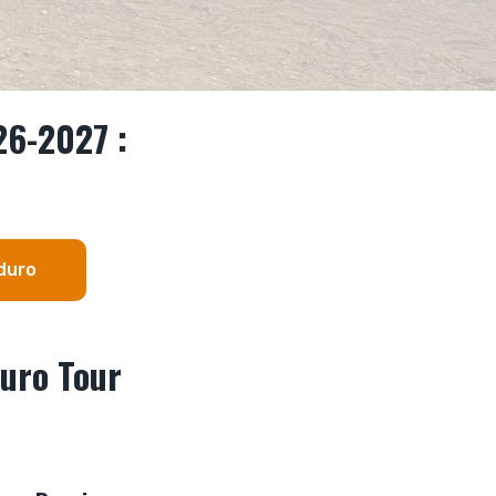
26-2027 :
duro
duro Tour