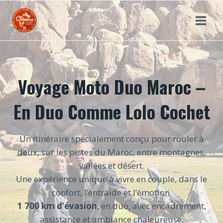
Aller
au
contenu
Voyage Moto Duo Maroc –
En Duo Comme Lolo Cochet
Un itinéraire spécialement conçu pour rouler à
deux, sur les pistes du Maroc, entre montagnes,
vallées et désert.
Une expérience unique à vivre en couple, dans le
confort, l’entraide et l’émotion.
1 700 km d’évasion
, en duo, avec encadrement,
assistance et ambiance chaleureuse.