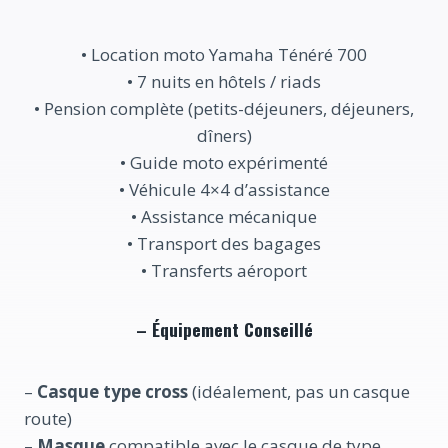
• Location moto Yamaha Ténéré 700
• 7 nuits en hôtels / riads
• Pension complète (petits-déjeuners, déjeuners,
dîners)
• Guide moto expérimenté
• Véhicule 4×4 d’assistance
• Assistance mécanique
• Transport des bagages
• Transferts aéroport
–
Équipement Conseillé
–
Casque type cross
(idéalement, pas un casque
route)
–
Masque
compatible avec le casque de type